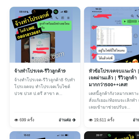
จ้างทำโปรเจค-รีวิวลูกค้า9
หัวข้อโปรเจคจบแนะนำ 
เจคผ่านแล้ว | รีวิวลูกค้า
จ้างทำโปรเจค-รีวิวลูกค้า8 รับทำ
มากกว่า500++เคส!
โปรเจคจบ ทำโปรเจคเว็บไซต์
ปวช ปวส ป.ตรี สาขา ค...
เคสนี้ลูกค้ากังวลมากเพรา
สั่งแก้เยอะ/ท้อจนจะเลิกทำ เรา
เลยเข้ามาช่วยปรับจ...
699 ครั้ง
อ่านต่อ
19,611 ครั้ง
อ่า