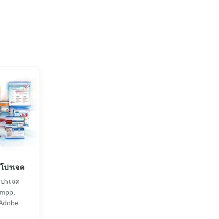
ำโปรเจค
โปรเจค
ampp,
 Adobe