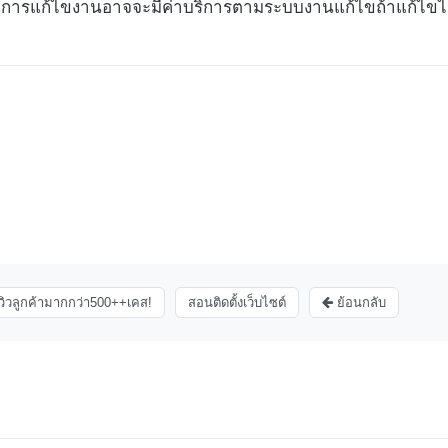
าน การแก้ไขงานอาจจะมีค่าบริการตามระบบงานแก้ไขถ้าแก้ไขไม
ีวิวลูกค้ามากกว่า500++เคส!
สอนติดตั้งเว็บไซต์
ย้อนกลับ