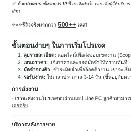
✅
ด้ว​ยประสบการ์มากกว่า 10 ปี
เราจึงมั่นใจว่าเราคือผู้ให้บริการ
ผ่าน
500++
⭐
⭐⭐
รีวิวจริงมากกว่า
เคส!
ขั้นตอนง่ายๆ ในการเริ่มโปรเจค
คุยรายละเอียด:
แอดไลน์เพื่อส่งขอบเขตงาน (Scop
เสนอราคา:
แจ้งราคาและยอดมัดจำให้ทราบทันที
มัดจำจองคิว:
ชำระมัดจำเพื่อล็อคคิวงาน เราจะเร
รอรับงาน:
ใช้เวลาประมาณ 3-14 วัน (ขึ้นอยู่กับ
การส่งงาน
- เราจะส่งงานโปรเจคจบผ่านแอป Line PC ลูกค้าสามา
เลยครับ
บริการหลังการขาย