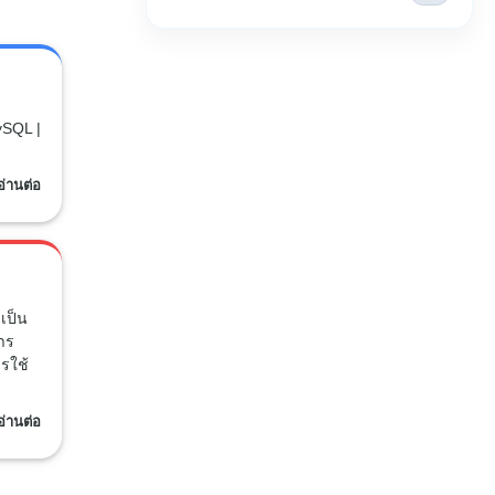
ySQL |
อ่านต่อ
เป็น
การ
รใช้
อ่านต่อ