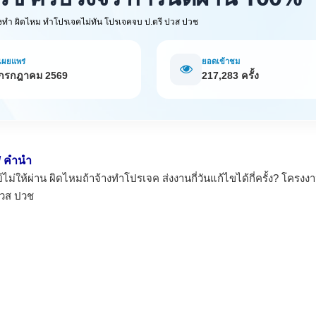
งทำ ผิดไหม ทำโปรเจคไม่ทัน โปรเจคจบ ป.ตรี ปวส ปวช
่เผยแพร่
ยอดเข้าชม
 กรกฎาคม 2569
217,283 ครั้ง
 / คำนำ
ม่ให้ผ่าน ผิดไหมถ้าจ้างทำโปรเจค ส่งงานกี่วันแก้ไขได้กี่ครั้ง? โครงง
ปวส ปวช