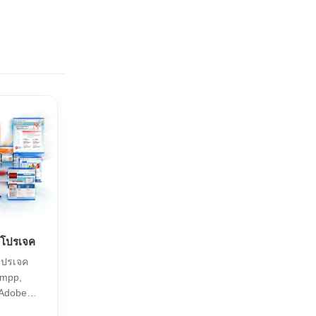
ำโปรเจค
โปรเจค
ampp,
 Adobe