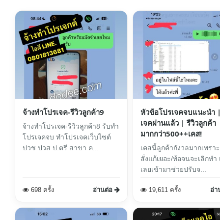
จ้างทำโปรเจค-รีวิวลูกค้า9
หัวข้อโปรเจคจบแนะนำ 
เจคผ่านแล้ว | รีวิวลูกค้า
จ้างทำโปรเจค-รีวิวลูกค้า8 รับทำ
มากกว่า500++เคส!
โปรเจคจบ ทำโปรเจคเว็บไซต์
ปวช ปวส ป.ตรี สาขา ค...
เคสนี้ลูกค้ากังวลมากเพรา
สั่งแก้เยอะ/ท้อจนจะเลิกทำ เรา
เลยเข้ามาช่วยปรับจ...
698 ครั้ง
อ่านต่อ
19,611 ครั้ง
อ่า