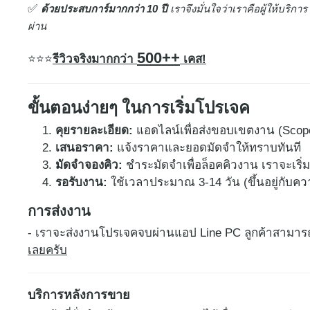
✅
ด้ว​ยประสบการ์มากกว่า 10 ปี
เราจึงมั่นใจว่าเราคือผู้ให้บริการ
ผ่าน
500++
⭐
⭐⭐
รีวิวจริงมากกว่า
เคส!
ขั้นตอนง่ายๆ ในการเริ่มโปรเจค
คุยรายละเอียด:
แอดไลน์เพื่อส่งขอบเขตงาน (Scop
เสนอราคา:
แจ้งราคาและยอดมัดจำให้ทราบทันที
มัดจำจองคิว:
ชำระมัดจำเพื่อล็อคคิวงาน เราจะเร
รอรับงาน:
ใช้เวลาประมาณ 3-14 วัน (ขึ้นอยู่กับ
การส่งงาน
- เราจะส่งงานโปรเจคจบผ่านแอป Line PC ลูกค้าสามา
เลยครับ
บริการหลังการขาย