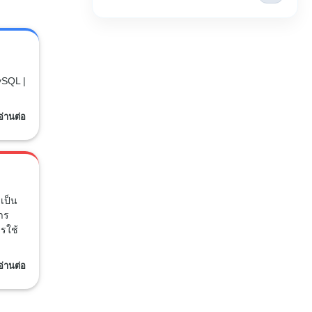
ySQL |
อ่านต่อ
เป็น
การ
รใช้
อ่านต่อ