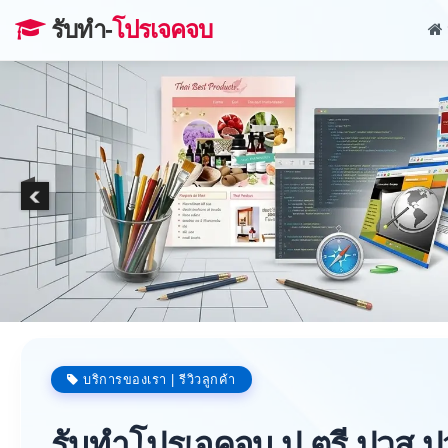
รับทำ-
โปรเจคจบ
บริการของเรา | รีวิวลูกค้า
รับทำโปรเจคจบ ป.ตรี ปวส ป