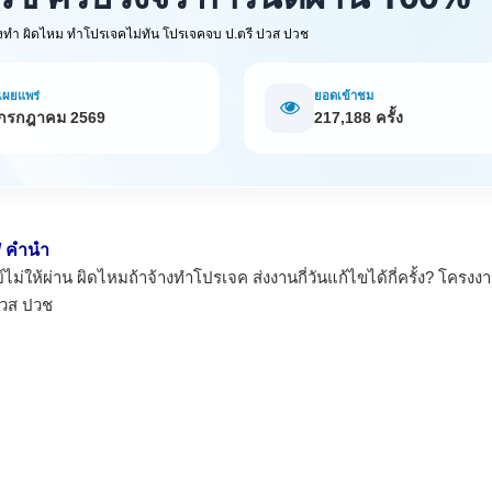
งทำ ผิดไหม ทำโปรเจคไม่ทัน โปรเจคจบ ป.ตรี ปวส ปวช
่เผยแพร่
ยอดเข้าชม
 กรกฎาคม 2569
217,188 ครั้ง
 / คำนำ
ม่ให้ผ่าน ผิดไหมถ้าจ้างทำโปรเจค ส่งงานกี่วันแก้ไขได้กี่ครั้ง? โครงง
ปวส ปวช