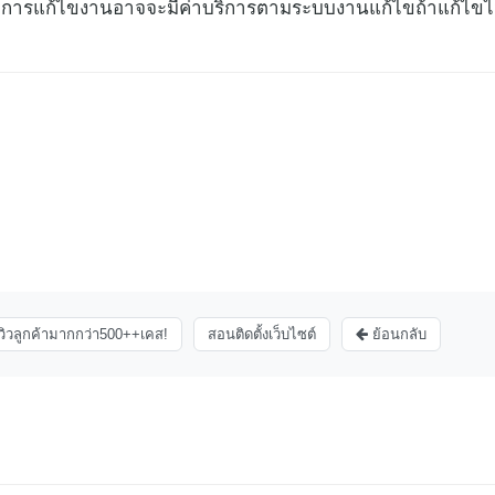
าน การแก้ไขงานอาจจะมีค่าบริการตามระบบงานแก้ไขถ้าแก้ไขไม
ีวิวลูกค้ามากกว่า500++เคส!
สอนติดตั้งเว็บไซต์
ย้อนกลับ